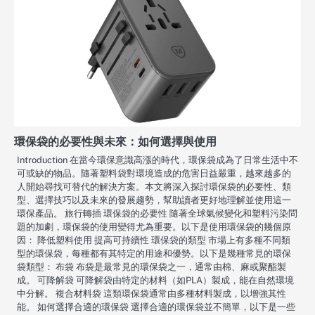
環保袋的必要性與未來：如何選擇與使用
Introduction 在當今環保意識高漲的時代，環保袋成為了日常生活中不
可或缺的物品。隨著塑料袋對環境造成的危害日益嚴重，越來越多的
人開始尋找可替代的解決方案。本文將深入探討環保袋的必要性、類
型、選擇技巧以及未來的發展趨勢，幫助讀者更好地理解並使用這一
環保產品。 旅行轉插 環保袋的必要性 隨著全球氣候變化和塑料污染問
題的加劇，環保袋的使用變得尤為重要。以下是使用環保袋的幾個原
因： 降低塑料使用 提高可持續性 環保袋的類型 市場上有多種不同類
型的環保袋，每種都有其特定的用途和優勢。以下是幾種常見的環保
袋類型： 布袋 布袋是最常見的環保袋之一，通常由棉、麻或聚酯製
成。 可降解袋 可降解袋由特定的材料（如PLA）製成，能在自然環境
中分解。 複合材料袋 這類環保袋通常由多種材料製成，以增強其性
能。 如何選擇合適的環保袋 選擇合適的環保袋並不簡單，以下是一些