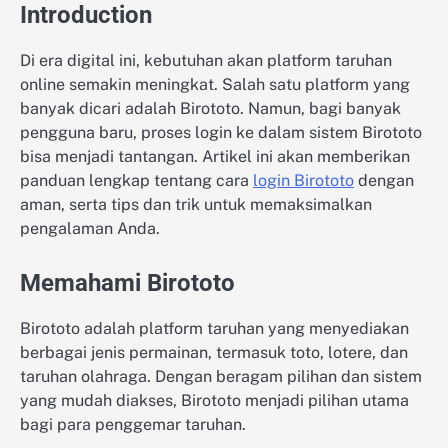
Introduction
Di era digital ini, kebutuhan akan platform taruhan
online semakin meningkat. Salah satu platform yang
banyak dicari adalah Birototo. Namun, bagi banyak
pengguna baru, proses login ke dalam sistem Birototo
bisa menjadi tantangan. Artikel ini akan memberikan
panduan lengkap tentang cara
login Birototo
dengan
aman, serta tips dan trik untuk memaksimalkan
pengalaman Anda.
Memahami Birototo
Birototo adalah platform taruhan yang menyediakan
berbagai jenis permainan, termasuk toto, lotere, dan
taruhan olahraga. Dengan beragam pilihan dan sistem
yang mudah diakses, Birototo menjadi pilihan utama
bagi para penggemar taruhan.