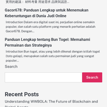
實用的建議： 材料考量 用途需求 品牌與認證…
Gacor678: Panduan Lengkap untuk Menemukan
Keberuntungan di Dunia Judi Online
Introduction Dalam era digital saat ini, perjudian online semakin
populer, dan salah satu platform yang menarik perhatian adalah
Gacor678. Dengan…
Panduan Lengkap tentang Bun Togel: Memahami
Permainan dan Strateginya
Introduction Bun togel, atau yang lebih dikenal dengan istilah togel
(toto gelap), merupakan salah satu permainan judi yang sangat
populer…
Search
Search
Recent Posts
Understanding WWBOLA: The Future of Blockchain and