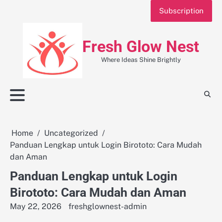
Skip
Subscription
to
content
Fresh Glow Nest
Where Ideas Shine Brightly
Home
Uncategorized
Panduan Lengkap untuk Login Birototo: Cara Mudah
dan Aman
Panduan Lengkap untuk Login
Birototo: Cara Mudah dan Aman
May 22, 2026
freshglownest-admin