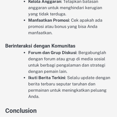
Kelola Anggaran
: Tetapkan batasan
anggaran untuk menghindari kerugian
yang tidak terduga.
Manfaatkan Promosi
: Cek apakah ada
promosi atau bonus yang bisa Anda
manfaatkan.
Berinteraksi dengan Komunitas
Forum dan Grup Diskusi
: Bergabunglah
dengan forum atau grup di media sosial
untuk berbagi pengalaman dan strategi
dengan pemain lain.
Ikuti Berita Terkini
: Selalu update dengan
berita terbaru seputar taruhan dan
permainan untuk meningkatkan peluang
Anda.
Conclusion