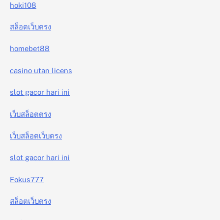
hoki108
สล็อตเว็บตรง
homebet88
casino utan licens
slot gacor hari ini
เว็บสล็อตตรง
เว็บสล็อตเว็บตรง
slot gacor hari ini
Fokus777
สล็อตเว็บตรง