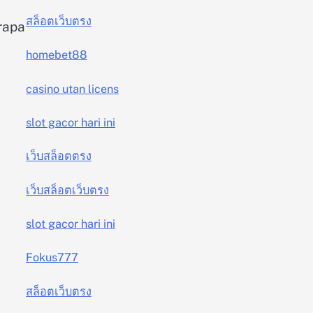
สล็อตเว็บตรง
rapa
homebet88
casino utan licens
slot gacor hari ini
เว็บสล็อตตรง
เว็บสล็อตเว็บตรง
slot gacor hari ini
Fokus777
สล็อตเว็บตรง