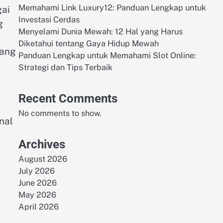
Memahami Link Luxury12: Panduan Lengkap untuk
gai
Investasi Cerdas
g
Menyelami Dunia Mewah: 12 Hal yang Harus
Diketahui tentang Gaya Hidup Mewah
uang
Panduan Lengkap untuk Memahami Slot Online:
Strategi dan Tips Terbaik
Recent Comments
No comments to show.
nal
Archives
August 2026
July 2026
June 2026
May 2026
April 2026