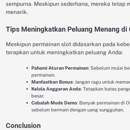
sempurna. Meskipun sederhana, mereka tetap
menarik.
Tips Meningkatkan Peluang Menang d
Meskipun permainan slot didasarkan pada kebe
terapkan untuk meningkatkan peluang Anda:
Pahami Aturan Permainan
: Sebelum mulai be
permainan.
Manfaatkan Bonus
: Jangan ragu untuk mema
Kelola Anggaran Anda
: Tetapkan batas peng
besar.
Cobalah Mode Demo
: Banyak permainan di 
sebelum bermain dengan uang sungguhan.
Conclusion