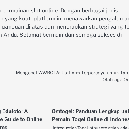
 permainan slot online. Dengan berbagai jenis
n yang kuat, platform ini menawarkan pengalama
i panduan di atas dan menerapkan strategi yang te
 Anda. Selamat bermain dan semoga sukses di
Mengenal WWBOLA: Platform Terpercaya untuk Tar
Olahraga On
 Edatoto: A
Omtogel: Panduan Lengkap un
 Guide to Online
Pemain Togel Online di Indone
rms
Introduction Togel, atau toto gelap, ada