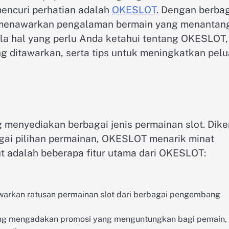
mencuri perhatian adalah
OKESLOT
. Dengan berba
T menawarkan pengalaman bermain yang menantan
la hal yang perlu Anda ketahui tentang OKESLOT,
ng ditawarkan, serta tips untuk meningkatkan pel
 menyediakan berbagai jenis permainan slot. Dike
agai pilihan permainan, OKESLOT menarik minat
t adalah beberapa fitur utama dari OKESLOT:
rkan ratusan permainan slot dari berbagai pengembang
ering mengadakan promosi yang menguntungkan bagi pemain,