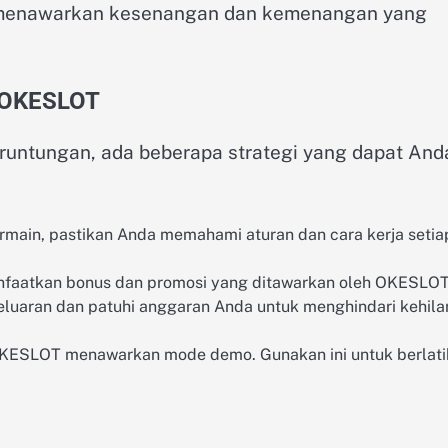
 menawarkan kesenangan dan kemenangan yang
i OKESLOT
runtungan, ada beberapa strategi yang dapat And
rmain, pastikan Anda memahami aturan dan cara kerja setia
nfaatkan bonus dan promosi yang ditawarkan oleh OKESLOT
eluaran dan patuhi anggaran Anda untuk menghindari kehil
OKESLOT menawarkan mode demo. Gunakan ini untuk berlati